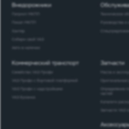
Внедорожники
Обслужива
Патриот МКПП
Техническое о
Пикап МКПП
Руководства и
Хантер
Спецпредложен
Собери свой УАЗ
Авто в наличии
Коммерческий транспорт
Запчасти
Семейство УАЗ Профи
Масла и экспл
УАЗ Профи с бортовой платформой
Оригинальные 
УАЗ Профи с надстройками
Определение п
частей
УАЗ Буханка
Каталоги расх
Запчасти УАЗ 
Аксессуар