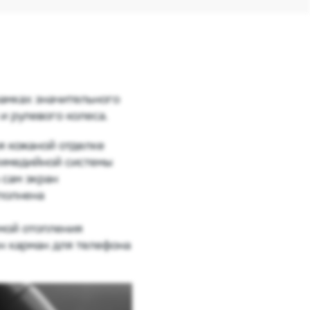
амках значительного
и рулевого колеса.
я кожаной отделке
тимедийной системы
 сам экран
ыполнена
мой отопления
н карман для телефона