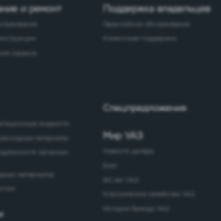
ние и ремонт
Поддержка владельцев
бслуживание
Гарантийное обслуживание
 инструкции
Клиентская поддержка
ия сервиса
Спецпредложения
уатационные жидкости
Мир УАЗ
расходные материалы
Новости дилера
одлинности запасных
Блог
одных материалов
80 лет УАЗ
оптом
Классическое семейство УАЗ
История бренда УАЗ
ы