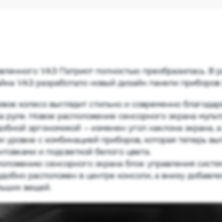
вленного УАЗ Патриот полностью преобразилась. В р
йна УАЗ разработало новый дизайн панели приборов 
вое колесо выглядит стильно и современно благодар
на руле. Новое расположение сенсорного экрана муль
обной эргономикой — изменен угол наклона экрана, а
м уровне с комбинацией приборов, которая теперь в
товками и подсветкой белого цвета.
положению сенсорного экрана блок управления систе
добно расположен в центре консоли, а внизу добавле
льших вещей.