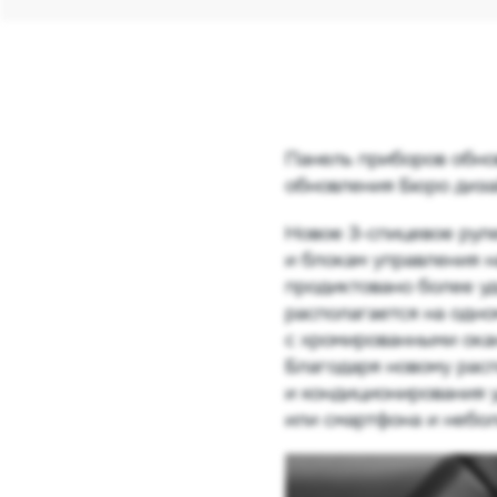
Панель приборов обно
обновления Бюро диза
Новое
3-спицевое
руле
и блокам управления 
продиктовано более уд
располагается на одно
с хромированными окан
Благодаря новому рас
и кондиционирования у
или смартфона и небо