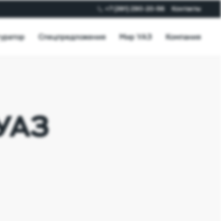
+7 (391) 290-20-56
Контакты
уратор
Спецпредложения
Мир УАЗ
Компания
 УАЗ