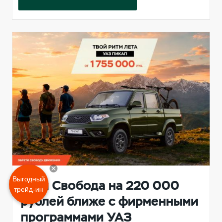
Выгодный
Твоя Свобода на 220 000
трейд-ин
рублей ближе с фирменными
программами УАЗ