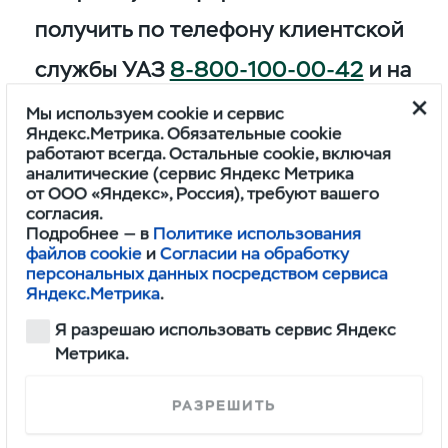
получить по телефону клиентской
службы УАЗ
8-800-100-00-42
и на
сайте uaz.ru.
Мы используем cookie и сервис
Яндекс.Метрика. Обязательные cookie
работают всегда. Остальные cookie, включая
аналитические (сервис Яндекс Метрика
от ООО «Яндекс», Россия), требуют вашего
УАЗ Буханка Цена от 1 296 000
согласия.
Подробнее — в
Политике использования
рублей
файлов cookie
и
Согласии на обработку
персональных данных посредством сервиса
Яндекс.Метрика
.
УАЗ Патриот Цена от 1 732 500
Я разрешаю использовать сервис Яндекс
рублей
Метрика.
УАЗ Пикап цена от 1 755 000
РАЗРЕШИТЬ
рублей