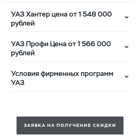
УАЗ Хантер цена от 1 548 000
рублей
УАЗ Профи Цена от 1 566 000
рублей
Условия фирменных программ
200 000 рублей за счёт
УАЗ
программы "УАЗ - Лизинг"
10% от цены сделки за счёт
государственной
10% от цены сделки за счёт
программы лизинга
государственной
ЗАЯВКА НА ПОЛУЧЕНИЕ СКИДКИ
10% от цены сделки за счёт
программы лизинга
государственной